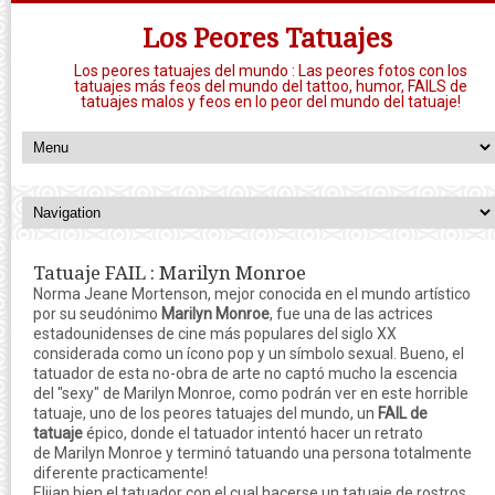
Los Peores Tatuajes
Los peores tatuajes del mundo : Las peores fotos con los
tatuajes más feos del mundo del tattoo, humor, FAILS de
tatuajes malos y feos en lo peor del mundo del tatuaje!
Tatuaje FAIL : Marilyn Monroe
Norma Jeane Mortenson, mejor conocida en el mundo artístico
por su seudónimo
Marilyn Monroe
, fue una de las actrices
estadounidenses de cine más populares del siglo XX
considerada como un ícono pop y un símbolo sexual. Bueno, el
tatuador de esta no-obra de arte no captó mucho la escencia
del "sexy" de Marilyn Monroe, como podrán ver en este horrible
tatuaje, uno de los peores tatuajes del mundo, un
FAIL de
tatuaje
épico, donde el tatuador intentó hacer un retrato
de Marilyn Monroe y terminó tatuando una persona totalmente
diferente practicamente!
Elijan bien el tatuador con el cual hacerse un tatuaje de rostros,