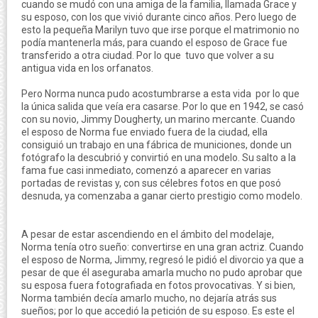
cuando se mudó con una amiga de la familia, llamada Grace y
su esposo, con los que vivió durante cinco años. Pero luego de
esto la pequeña Marilyn tuvo que irse porque el matrimonio no
podía mantenerla más, para cuando el esposo de Grace fue
transferido a otra ciudad. Por lo que tuvo que volver a su
antigua vida en los orfanatos.
Pero Norma nunca pudo acostumbrarse a esta vida por lo que
la única salida que veía era casarse. Por lo que en 1942, se casó
con su novio, Jimmy Dougherty, un marino mercante. Cuando
el esposo de Norma fue enviado fuera de la ciudad, ella
consiguió un trabajo en una fábrica de municiones, donde un
fotógrafo la descubrió y convirtió en una modelo. Su salto a la
fama fue casi inmediato, comenzó a aparecer en varias
portadas de revistas y, con sus célebres fotos en que posó
desnuda, ya comenzaba a ganar cierto prestigio como modelo.
A pesar de estar ascendiendo en el ámbito del modelaje,
Norma tenía otro sueño: convertirse en una gran actriz. Cuando
el esposo de Norma, Jimmy, regresó le pidió el divorcio ya que a
pesar de que él aseguraba amarla mucho no pudo aprobar que
su esposa fuera fotografiada en fotos provocativas. Y si bien,
Norma también decía amarlo mucho, no dejaría atrás sus
sueños; por lo que accedió la petición de su esposo. Es este el