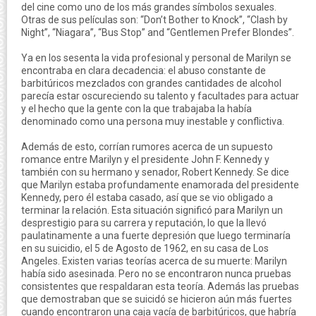
del cine como uno de los más grandes símbolos sexuales.
Otras de sus películas son: “Don’t Bother to Knock”, “Clash by
Night”, “Niagara”, “Bus Stop” and “Gentlemen Prefer Blondes”.
Ya en los sesenta la vida profesional y personal de Marilyn se
encontraba en clara decadencia: el abuso constante de
barbitúricos mezclados con grandes cantidades de alcohol
parecía estar oscureciendo su talento y facultades para actuar
y el hecho que la gente con la que trabajaba la había
denominado como una persona muy inestable y conflictiva.
Además de esto, corrían rumores acerca de un supuesto
romance entre Marilyn y el presidente John F. Kennedy y
también con su hermano y senador, Robert Kennedy. Se dice
que Marilyn estaba profundamente enamorada del presidente
Kennedy, pero él estaba casado, así que se vio obligado a
terminar la relación. Esta situación significó para Marilyn un
desprestigio para su carrera y reputación, lo que la llevó
paulatinamente a una fuerte depresión que luego terminaría
en su suicidio, el 5 de Agosto de 1962, en su casa de Los
Angeles. Existen varias teorías acerca de su muerte: Marilyn
había sido asesinada. Pero no se encontraron nunca pruebas
consistentes que respaldaran esta teoría. Además las pruebas
que demostraban que se suicidó se hicieron aún más fuertes
cuando encontraron una caja vacía de barbitúricos, que habría