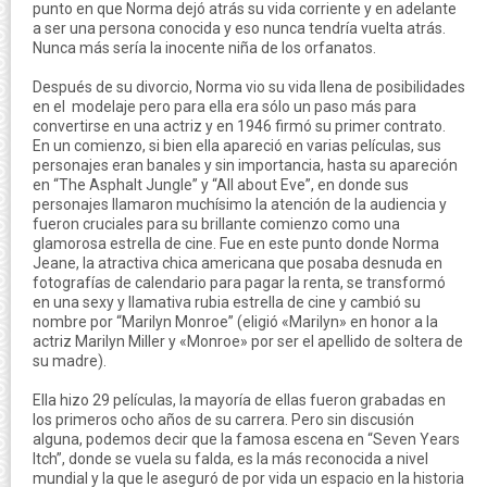
punto en que Norma dejó atrás su vida corriente y en adelante
a ser una persona conocida y eso nunca tendría vuelta atrás.
Nunca más sería la inocente niña de los orfanatos.
Después de su divorcio, Norma vio su vida llena de posibilidades
en el modelaje pero para ella era sólo un paso más para
convertirse en una actriz y en 1946 firmó su primer contrato.
En un comienzo, si bien ella apareció en varias películas, sus
personajes eran banales y sin importancia, hasta su apareción
en “The Asphalt Jungle” y “All about Eve”, en donde sus
personajes llamaron muchísimo la atención de la audiencia y
fueron cruciales para su brillante comienzo como una
glamorosa estrella de cine. Fue en este punto donde Norma
Jeane, la atractiva chica americana que posaba desnuda en
fotografías de calendario para pagar la renta, se transformó
en una sexy y llamativa rubia estrella de cine y cambió su
nombre por “Marilyn Monroe” (eligió «Marilyn» en honor a la
actriz Marilyn Miller y «Monroe» por ser el apellido de soltera de
su madre).
Ella hizo 29 películas, la mayoría de ellas fueron grabadas en
los primeros ocho años de su carrera. Pero sin discusión
alguna, podemos decir que la famosa escena en “Seven Years
Itch”, donde se vuela su falda, es la más reconocida a nivel
mundial y la que le aseguró de por vida un espacio en la historia