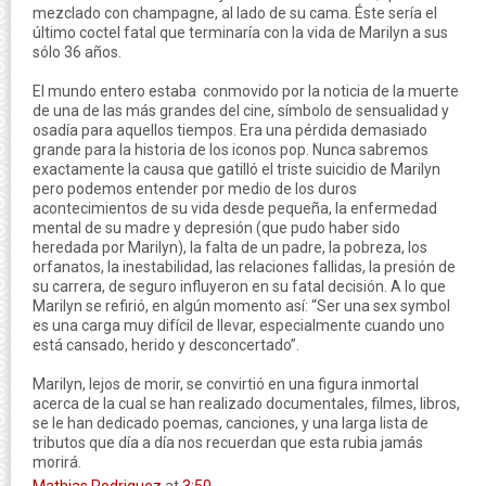
mezclado con champagne, al lado de su cama. Éste sería el
último coctel fatal que terminaría con la vida de Marilyn a sus
sólo 36 años.
El mundo entero estaba conmovido por la noticia de la muerte
de una de las más grandes del cine, símbolo de sensualidad y
osadía para aquellos tiempos. Era una pérdida demasiado
grande para la historia de los iconos pop. Nunca sabremos
exactamente la causa que gatilló el triste suicidio de Marilyn
pero podemos entender por medio de los duros
acontecimientos de su vida desde pequeña, la enfermedad
mental de su madre y depresión (que pudo haber sido
heredada por Marilyn), la falta de un padre, la pobreza, los
orfanatos, la inestabilidad, las relaciones fallidas, la presión de
su carrera, de seguro influyeron en su fatal decisión. A lo que
Marilyn se refirió, en algún momento así: “Ser una sex symbol
es una carga muy difícil de llevar, especialmente cuando uno
está cansado, herido y desconcertado”.
Marilyn, lejos de morir, se convirtió en una figura inmortal
acerca de la cual se han realizado documentales, filmes, libros,
se le han dedicado poemas, canciones, y una larga lista de
tributos que día a día nos recuerdan que esta rubia jamás
morirá.
Mathias Rodriguez
at
3:50