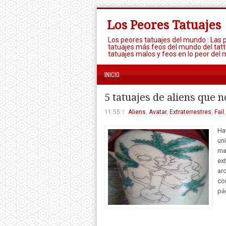
Los Peores Tatuajes
Los peores tatuajes del mundo : Las 
tatuajes más feos del mundo del tatt
tatuajes malos y feos en lo peor del 
INICIO
5 tatuajes de aliens que 
11:55
Aliens
,
Avatar
,
Extraterrestres
,
Fail
Ha
un
ma
ext
ar
co
pá