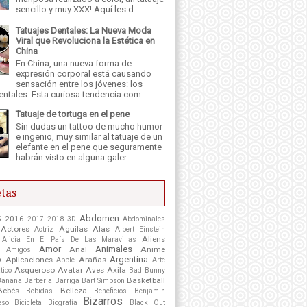
sencillo y muy XXX! Aquí les d...
Tatuajes Dentales: La Nueva Moda
Viral que Revoluciona la Estética en
China
En China, una nueva forma de
expresión corporal está causando
sensación entre los jóvenes: los
entales. Esta curiosa tendencia com...
Tatuaje de tortuga en el pene
Sin dudas un tattoo de mucho humor
e ingenio, muy similar al tatuaje de un
elefante en el pene que seguramente
habrán visto en alguna galer...
tas
Abdomen
5
2016
2017
2018
3D
Abdominales
Actores
Águilas
Alas
Actriz
Albert Einstein
Aliens
Alicia En El País De Las Maravillas
Amor
Animales
Anal
Anime
Amigos
o
Argentina
Aplicaciones
Arañas
Apple
Arte
Asqueroso
Avatar
Aves
Axila
tico
Bad Bunny
Basketball
Banana
Barbería
Barriga
Bart Simpson
Bebés
Belleza
Bebidas
Beneficios
Benjamin
Bizarros
eso
Bicicleta
Biografía
Black Out