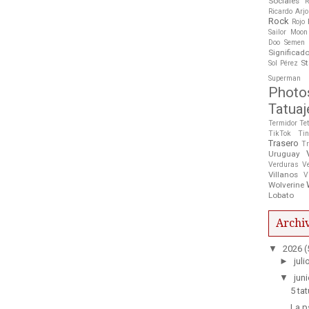
Sociales
R
Ricardo Arj
Rock
Rojo
Sailor Moon
Doo
Semen
Significad
St
Sol Pérez
Superman
Photo
Tatuaj
Termidor
Te
TikTok
Tin
Trasero
Tr
Uruguay
Verduras
V
Villanos
V
Wolverine
Lobato
Archiv
▼
2026
(
►
juli
▼
juni
5 ta
La p