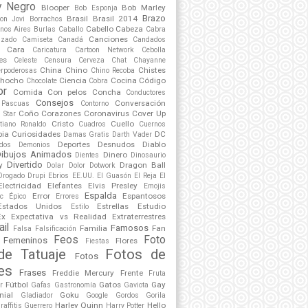
y Negro
Blooper
Bob Marley
Bob Esponja
Brazo
Brasil
Brasil 2014
on Jovi
Borrachos
Cabello
Cabeza
nos Aires
Burlas
Caballo
Cabra
Canciones
lzado
Camiseta
Canadá
Candados
Cara
Caricatura
Cartoon Network
Cebolla
es
Celeste
Censura
Cerveza
Chat
Chayanne
China
Chino
Chistes
erpoderosas
Chino Recoba
hocho
Ciencia
Cocina
Código
Chocolate
Cobra
or
Comida
Con pelos
Concha
Conductores
Consejos
Conversación
 Pascuas
Contorno
Coño
Corazones
Coronavirus
Cover Up
 Star
Cristo
Cuello
stiano Ronaldo
Cuadros
Cuernos
ia
Curiosidades
DC
Damas Gratis
Darth Vader
Deportes
Desnudos
Diablo
dos
Demonios
Dibujos Animados
Dinero
Dientes
Dinosaurio
Divertido
y
Dragon Ball
Dolar
Dolor
Dotwork
Drogado
Drupi
Ebrios
EE.UU.
El Guasón
El Reja
El
Electricidad
Elefantes
Elvis Presley
Emojis
Espalda
Error
Espantosos
ic
Épico
Errores
Estados Unidos
Estrellas
Estudio
Estilo
Ex
Expectativa vs Realidad
Extraterrestres
ail
Famosos
Familia
Fan
Falsa
Falsificación
Feos
Foto
Femeninos
Flores
Fiestas
de Tatuaje
Fotos de
Fotos
es
Frases
Freddie Mercury
Frente
Fruta
Fútbol
Gatos
Gay
r
Gafas
Gastronomía
Gaviota
nial
Goku
Gladiador
Google
Gordos
Gorila
Harley Quinn
Hello
raffitis
Guerrero
Harry Potter