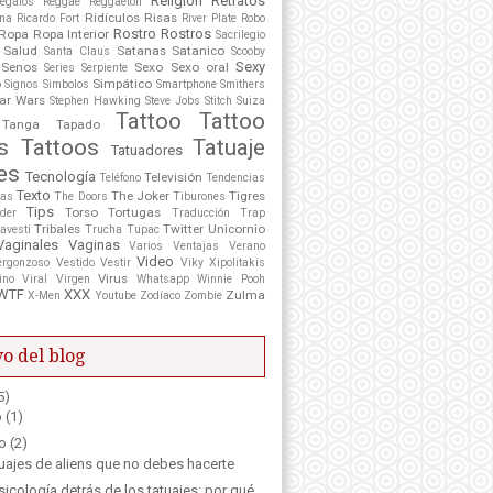
Religión
Retratos
egalos
Reggae
Reggaeton
Ridículos
Risas
ona
Ricardo Fort
River Plate
Robo
Rostro
Rostros
Ropa
Ropa Interior
Sacrilegio
Salud
Satanas
Satanico
Santa Claus
Scooby
Sexy
Senos
Sexo
Sexo oral
Series
Serpiente
o
Simpático
Signos
Simbolos
Smartphone
Smithers
ar Wars
Stephen Hawking
Steve Jobs
Stitch
Suiza
Tattoo
Tattoo
Tanga
Tapado
s
Tattoos
Tatuaje
Tatuadores
es
Tecnología
Televisión
Teléfono
Tendencias
Texto
The Joker
Tigres
tas
The Doors
Tiburones
Tips
Torso
Tortugas
der
Traducción
Trap
Tribales
Twitter
Unicornio
avesti
Trucha
Tupac
Vaginales
Vaginas
Varios
Ventajas
Verano
Video
ergonzoso
Vestido
Vestir
Viky Xipolitakis
Virus
ino
Viral
Virgen
Whatsapp
Winnie Pooh
WTF
XXX
Zulma
X-Men
Youtube
Zodíaco
Zombie
o del blog
5)
o
(1)
o
(2)
tuajes de aliens que no debes hacerte
sicología detrás de los tatuajes: por qué