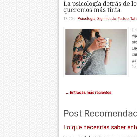
La psicología detrás de l
queremos más tinta
17:00
Psicología
,
Significado
,
Tattoo
,
Tat
Ha
di
si
Lu
cu
pá
“e
← Entradas más recientes
Post Recomendado
Lo que necesitas saber ante