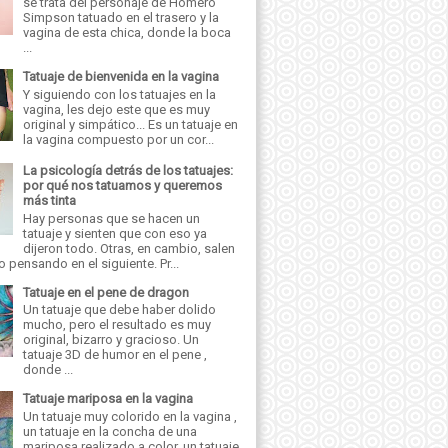
se trata del personaje de Homero
Simpson tatuado en el trasero y la
vagina de esta chica, donde la boca
...
Tatuaje de bienvenida en la vagina
Y siguiendo con los tatuajes en la
vagina, les dejo este que es muy
original y simpático... Es un tatuaje en
la vagina compuesto por un cor...
La psicología detrás de los tatuajes:
por qué nos tatuamos y queremos
más tinta
Hay personas que se hacen un
tatuaje y sienten que con eso ya
dijeron todo. Otras, en cambio, salen
o pensando en el siguiente. Pr...
Tatuaje en el pene de dragon
Un tatuaje que debe haber dolido
mucho, pero el resultado es muy
original, bizarro y gracioso. Un
tatuaje 3D de humor en el pene ,
donde ...
Tatuaje mariposa en la vagina
Un tatuaje muy colorido en la vagina ,
un tatuaje en la concha de una
mariposa realizado a color, un tatuaje