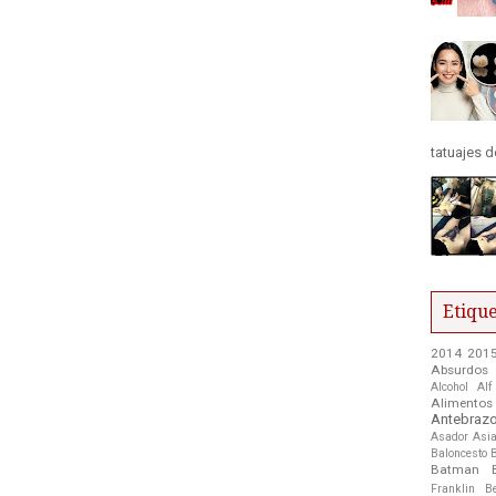
tatuajes d
Etique
2014
201
Absurdos
Alcohol
Alf
Alimentos
Antebraz
Asador
Asia
Baloncesto
Batman
Franklin
B