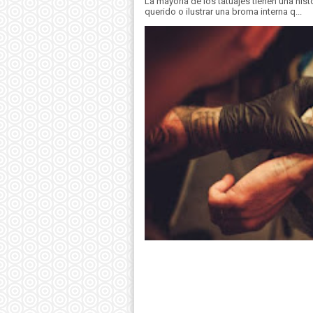
La mayoría de los tatuajes tienen una hist
querido o ilustrar una broma interna q...