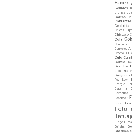
Blanco 
Boludos
B
Bromas
Bue
Calvos
Ca
Cantantes
Celebridad
Chicas Sup
Chistoso
C
Col
Cola
Conejo de
Converse All
Creepy
Cri
Culo
Cumb
Comic
De
Dibujitos
Disne
Dios
Dragones
Rey León
Energía
Ep
Esperma
Esvástica
F
Facebook
Farándula
Foto 
Tatuaj
Fuego
Fuma
Ge
Geisha
Gracioso
G