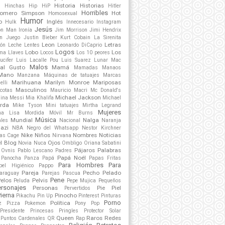
s
Historia
Historias
Hinchas
Hip HiP
Hitler
Horribles
omero Simpson
Hot
Homosexual
Humor
o
Inglés
Hulk
Innecesario
Instagram
Jesús
on Man
Ironía
Jim Morrison
Jimi Hendrix
n
Juego
Justin Bieber
Kurt Cobain
La Sirenita
Leon
Letras
ón
Leche
Lentes
Leonardo DiCaprio
Logos
Lobo
Los
ama
Llaves
Locos
Los 10 peores
ucifer
Luis Lacalle Pou
Luis Suarez
Lunar
Mac
Malos
al Gusto
Mamá
Mamadas
Manaos
Mano
Manzana
Máquinas de tatuajes
Marcas
Marihuana
Marilyn Monroe
Mariposas
elli
Masculinos
cotas
Mauricio Macri
Mc Donald's
Michael Jackson
lina
Messi
Mia Khalifa
Michael
rda
Mike Tyson
Mini tatuajes
Mirtha Legrand
Mujeres
na Lisa
Mordida
Móvil
Mr Burns
Música
Mundial
Nalga
ales
Nacional
Naranja
azi
NBA
Negro del Whatsapp
Nestor Kirchner
Nike
Niños
Nombres
Noticias
las Cage
Nirvana
el Blog
Ojos
Novia
Nuca
Ombligo
Oriana Sabatini
Pájaros
Palabras
Ovnis
Pablo Lescano
Padres
Papá Noél
Panocha
Panza
Papá
Papas Fritas
Para Hombres
Para
pel Higiénico
Pappo
Pareja
Pecho
Pelado
araguay
Parejas
Pascua
Pene
elos
Pelvis
Peluda
Pepe Mujica
Pequeños
ersonajes
Personas
Pie
Piel
Pervertidos
ierna
Pinocho
Pikachu
Pin Up
Pinterest
Pinturas
Porno
Política
z
Pizza
Pokemon
Pony
Pop
Presidente
Princesas
Pringles
Protector Solar
Queen
Raros
Redes
Puntos Cardenales
QR
Rap