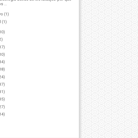
s ...
yo
(1)
l
(1)
10)
2)
17)
10)
34)
18)
24)
37)
31)
35)
27)
14)