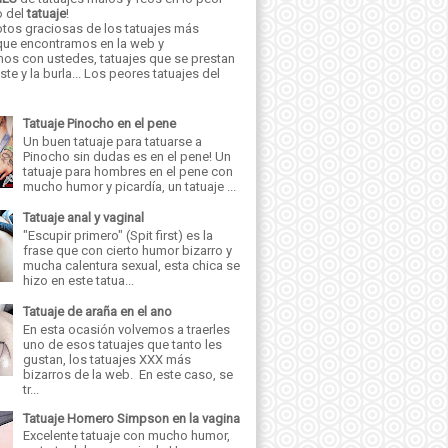
o del
tatuaje
!
tos graciosas de los tatuajes más
 que encontramos en la web y
os con ustedes, tatuajes que se prestan
iste y la burla... Los peores tatuajes del
Tatuaje Pinocho en el pene
Un buen tatuaje para tatuarse a
Pinocho sin dudas es en el pene! Un
tatuaje para hombres en el pene con
mucho humor y picardía, un tatuaje ...
Tatuaje anal y vaginal
"Escupir primero" (Spit first) es la
frase que con cierto humor bizarro y
mucha calentura sexual, esta chica se
hizo en este tatua...
Tatuaje de araña en el ano
En esta ocasión volvemos a traerles
uno de esos tatuajes que tanto les
gustan, los tatuajes XXX más
bizarros de la web. En este caso, se
tr...
Tatuaje Homero Simpson en la vagina
Excelente tatuaje con mucho humor,