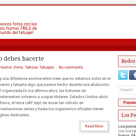
peores fotos con los
oo, humor, FAILS de
mundo del tatuaje!
no debes hacerte
Redes 
,
Humor
,
Ovnis
,
Tattoos
,
Tatuajes
No comments
y una diferencia enorme entre creer que no estamos solos en el
iverso y tatuarte algo que parece hecho durante una abducción
l organizada.En los últimos años, las historias de
raterrestres volvieron a ocupar titulares. Estados Unidos abrió
chivos, el tema UAP dejó de sonar tan ridículo en
Popula
nversaciones serias y hasta los organismos oficiales tienen
Los Pe
ginas dedicadas...
Read More
Los peore
con los t
humor
,
FA