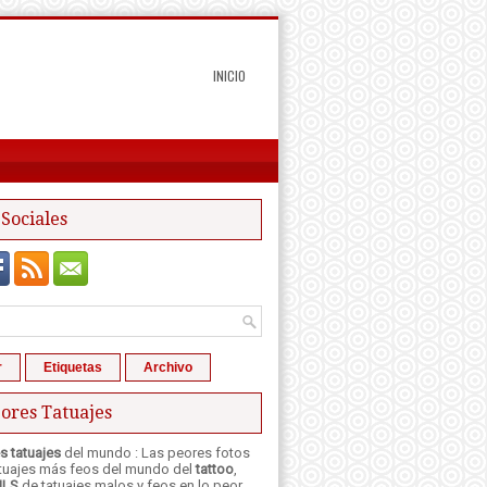
INICIO
Sociales
r
Etiquetas
Archivo
ores Tatuajes
s tatuajes
del mundo : Las peores fotos
atuajes más feos del mundo del
tattoo
,
ILS
de tatuajes malos y feos en lo peor