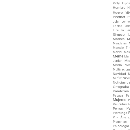
Kitty
Hijo
Hombro
H
Huevo frit
Internet
Ir
John Lenno
Labios
Ladr
Libélula
Ll
Simpson
L
Madres
M
Mandalas
Marcelo Tin
Marvel
Mas
Meme
Mer
Mie
Jordan
Moda
Mo
Multinacion
Navidad
N
Netflix
Nico
Noticias d
Ortografía
Pandemia
Papaya
Pa
Mujeres
P
Películas
P
P
Perros
P
Piercings
Pity Álvare
Preguntas
Psicología