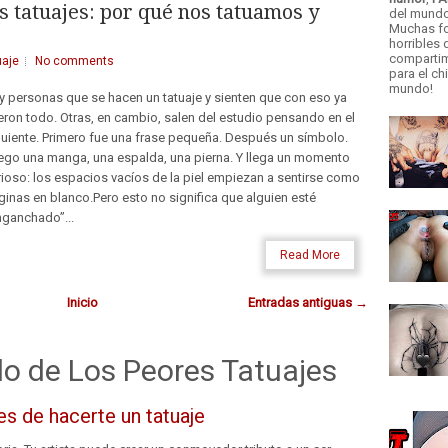
os tatuajes: por qué nos tatuamos y
del mund
Muchas fo
horribles
compartim
uaje
No comments
para el ch
mundo!
y personas que se hacen un tatuaje y sienten que con eso ya
jeron todo. Otras, en cambio, salen del estudio pensando en el
guiente. Primero fue una frase pequeña. Después un símbolo.
ego una manga, una espalda, una pierna. Y llega un momento
rioso: los espacios vacíos de la piel empiezan a sentirse como
ginas en blanco.Pero esto no significa que alguien esté
nganchado”...
Read More
Inicio
Entradas antiguas →
 de Los Peores Tatuajes
s de hacerte un tatuaje