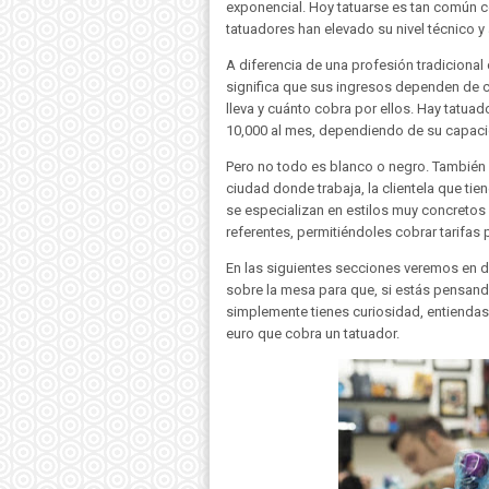
exponencial. Hoy tatuarse es tan común com
tatuadores han elevado su nivel técnico y a
A diferencia de una profesión tradicional 
significa que sus ingresos dependen de c
lleva y cuánto cobra por ellos. Hay tatua
10,000 al mes, dependiendo de su capaci
Pero no todo es blanco o negro. También 
ciudad donde trabaja, la clientela que ti
se especializan en estilos muy concretos
referentes, permitiéndoles cobrar tarifas
En las siguientes secciones veremos en 
sobre la mesa para que, si estás pensan
simplemente tienes curiosidad, entienda
euro que cobra un tatuador.