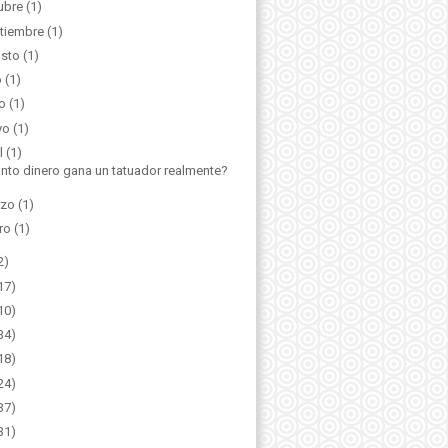
ubre
(1)
tiembre
(1)
sto
(1)
o
(1)
o
(1)
yo
(1)
l
(1)
nto dinero gana un tatuador realmente?
zo
(1)
ro
(1)
2)
17)
10)
34)
18)
24)
37)
31)