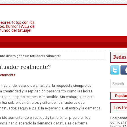
peores fotos con los
oo, humor, FAILS de
mundo del tatuaje!
nto dinero gana un tatuador realmente?
Redes 
atuador realmente?
comments
hablar del salario de un artista: la respuesta siempre es
la creatividad y la reputación pesan tanto como las horas
Popula
 de tatuar es prácticamente imposible. Sin embargo, en este
ar luz sobre los números y entender los factores que
Los Pe
tatuador, según el país, la experiencia, el estilo y la demanda.
 ha ido aumentando en calidad y también en precio en los
Los peore
con los t
dencia han disparado la demanda de tatuajes de forma
humor
,
FA