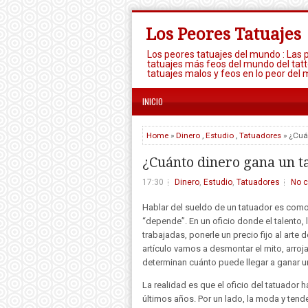
Los Peores Tatuajes
Los peores tatuajes del mundo : Las 
tatuajes más feos del mundo del tatt
tatuajes malos y feos en lo peor del 
INICIO
Home
»
Dinero
,
Estudio
,
Tatuadores
» ¿Cuá
¿Cuánto dinero gana un t
17:30
Dinero
,
Estudio
,
Tatuadores
No 
Hablar del sueldo de un tatuador es como 
“depende”. En un oficio donde el talento, 
trabajadas, ponerle un precio fijo al arte
artículo vamos a desmontar el mito, arroj
determinan cuánto puede llegar a ganar un 
La realidad es que el oficio del tatuador
últimos años. Por un lado, la moda y ten