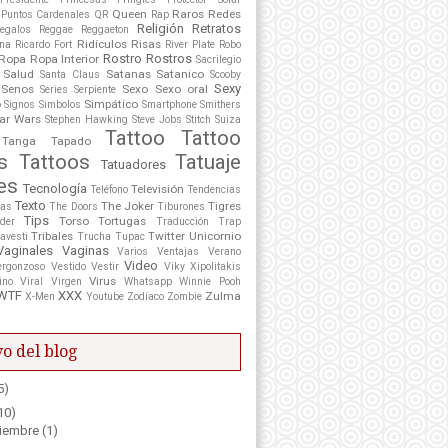
Queen
Raros
Redes
Puntos Cardenales
QR
Rap
Religión
Retratos
egalos
Reggae
Reggaeton
Ridículos
Risas
ona
Ricardo Fort
River Plate
Robo
Rostro
Rostros
Ropa
Ropa Interior
Sacrilegio
Salud
Satanas
Satanico
Santa Claus
Scooby
Sexy
Senos
Sexo
Sexo oral
Series
Serpiente
o
Simpático
Signos
Simbolos
Smartphone
Smithers
ar Wars
Stephen Hawking
Steve Jobs
Stitch
Suiza
Tattoo
Tattoo
Tanga
Tapado
s
Tattoos
Tatuaje
Tatuadores
es
Tecnología
Televisión
Teléfono
Tendencias
Texto
The Joker
Tigres
tas
The Doors
Tiburones
Tips
Torso
Tortugas
der
Traducción
Trap
Tribales
Twitter
Unicornio
avesti
Trucha
Tupac
Vaginales
Vaginas
Varios
Ventajas
Verano
Video
ergonzoso
Vestido
Vestir
Viky Xipolitakis
Virus
ino
Viral
Virgen
Whatsapp
Winnie Pooh
WTF
XXX
Zulma
X-Men
Youtube
Zodíaco
Zombie
o del blog
5)
10)
iembre
(1)