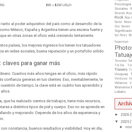
Psicología
Sociales
R
Ricardo Arj
Rock
Rojo
Sailor Moon
tanto al poder adquisitivo del país como al desarrollo de la
Doo
Semen
es como México, España y Argentina tienen una escena fuerte y
Significad
St
Sol Pérez
que en otras zonas el oficio está creciendo lentamente.
Superman
stos países, los mejores ingresos los tienen los tatuadores
Photo
a en redes sociales, buena reputación y un portafolio sólido.
Tatuaj
Termidor
Te
: claves para ganar más
TikTok
Tin
Trasero
Tr
s dinero. Cuantos más años tengas en el oficio, más rápido
Uruguay
Verduras
V
s confianza generas en tus clientes. Eso, inevitablemente, te
Villanos
V
s cuestión de tiempo; la clave está en cuánto has aprendido y
Wolverine
s años.
Lobato
, que ha realizado cientos de trabajos, tiene más recursos,
Archiv
arse a distintos tipos de piel y cuerpo. Eso no se aprende en
fallando y mejorando. Depende de los años de experiencia y
►
2026
(
io.
▼
2025
(
►
nov
 con constancia, buenos resultados y visibilidad. Hoy en día,