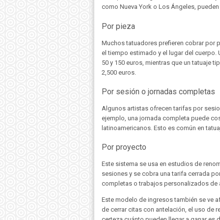
como Nueva York o Los Ángeles, pueden 
Por pieza
Muchos tatuadores prefieren cobrar por pi
el tiempo estimado y el lugar del cuerpo.
50 y 150 euros, mientras que un tatuaje t
2,500 euros.
Por sesión o jornadas completas
Algunos artistas ofrecen tarifas por sesi
ejemplo, una jornada completa puede cos
latinoamericanos. Esto es común en tatuaj
Por proyecto
Este sistema se usa en estudios de renomb
sesiones y se cobra una tarifa cerrada p
completas o trabajos personalizados de al
Este modelo de ingresos también se ve af
de cerrar citas con antelación, el uso de 
certeza cuánto pueden llegar a ganar es d