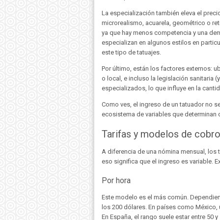
La especialización también eleva el preci
microrealismo, acuarela, geométrico o re
ya que hay menos competencia y una dema
especializan en algunos estilos en partic
este tipo de tatuajes.
Por último, están los factores externos: u
o local, e incluso la legislación sanitaria
especializados, lo que influye en la cant
Como ves, el ingreso de un tatuador no s
ecosistema de variables que determinan c
Tarifas y modelos de cobro
A diferencia de una nómina mensual, los ta
eso significa que el ingreso es variable. 
Por hora
Este modelo es el más común. Dependiendo
los 200 dólares. En países como México, 
En España, el rango suele estar entre 50 