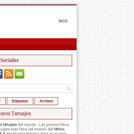
INICIO
Sociales
r
Etiquetas
Archivo
ores Tatuajes
s tatuajes
del mundo : Las peores fotos
atuajes más feos del mundo del
tattoo
,
ILS
de tatuajes malos y feos en lo peor