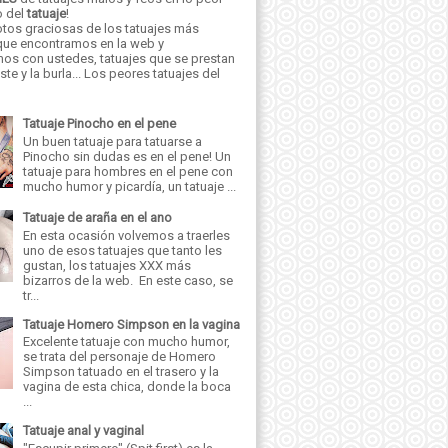
o del
tatuaje
!
tos graciosas de los tatuajes más
 que encontramos en la web y
os con ustedes, tatuajes que se prestan
iste y la burla... Los peores tatuajes del
Tatuaje Pinocho en el pene
Un buen tatuaje para tatuarse a
Pinocho sin dudas es en el pene! Un
tatuaje para hombres en el pene con
mucho humor y picardía, un tatuaje ...
Tatuaje de araña en el ano
En esta ocasión volvemos a traerles
uno de esos tatuajes que tanto les
gustan, los tatuajes XXX más
bizarros de la web. En este caso, se
tr...
Tatuaje Homero Simpson en la vagina
Excelente tatuaje con mucho humor,
se trata del personaje de Homero
Simpson tatuado en el trasero y la
vagina de esta chica, donde la boca
...
Tatuaje anal y vaginal