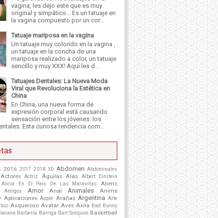
vagina, les dejo este que es muy
original y simpático... Es un tatuaje en
la vagina compuesto por un cor...
Tatuaje mariposa en la vagina
Un tatuaje muy colorido en la vagina ,
un tatuaje en la concha de una
mariposa realizado a color, un tatuaje
sencillo y muy XXX! Aquí les d...
Tatuajes Dentales: La Nueva Moda
Viral que Revoluciona la Estética en
China
En China, una nueva forma de
expresión corporal está causando
sensación entre los jóvenes: los
entales. Esta curiosa tendencia com...
tas
Abdomen
5
2016
2017
2018
3D
Abdominales
Actores
Águilas
Alas
Actriz
Albert Einstein
Aliens
Alicia En El País De Las Maravillas
Amor
Animales
Anal
Anime
Amigos
o
Argentina
Aplicaciones
Arañas
Apple
Arte
Asqueroso
Avatar
Aves
Axila
tico
Bad Bunny
Basketball
Banana
Barbería
Barriga
Bart Simpson