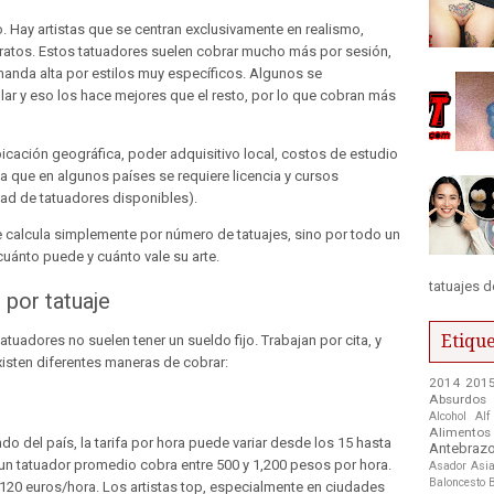
o. Hay artistas que se centran exclusivamente en realismo,
tratos. Estos tatuadores suelen cobrar mucho más por sesión,
nda alta por estilos muy específicos. Algunos se
ular y eso los hace mejores que el resto, por lo que cobran más
bicación geográfica, poder adquisitivo local, costos de estudio
 (ya que en algunos países se requiere licencia y cursos
idad de tatuadores disponibles).
e calcula simplemente por número de tatuajes, sino por todo un
uánto puede y cuánto vale su arte.
tatuajes d
 por tatuaje
Etique
tuadores no suelen tener un sueldo fijo. Trabajan por cita, y
Existen diferentes maneras de cobrar:
2014
201
Absurdos
Alcohol
Alf
Alimentos
 del país, la tarifa por hora puede variar desde los 15 hasta
Antebraz
un tatuador promedio cobra entre 500 y 1,200 pesos por hora.
Asador
Asia
Baloncesto
y 120 euros/hora. Los artistas top, especialmente en ciudades