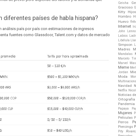
Ge
Geisha
Gracioso
G
Kitty
Hijo
Hombro
H
n diferentes países de habla hispana?
Huevo frit
Internet
Ir
 análisis país por país con estimaciones de ingresos
John Lenno
uenta fuentes como Glassdoor, Talent.com y datos de mercado
Labios
Ladr
Libélula
Ll
Simpson
L
Madres
M
Mandalas
Marcelo Tin
Marvel
Mas
Meme
Mer
Mie
Jordan
Moda
Mo
Multinacion
Navidad
N
Netflix
Nico
Noticias d
Ortografía
Pandemia
Papaya
Pa
Mujeres
P
Películas
P
P
Perros
P
Piercings
Pity Álvare
Preguntas