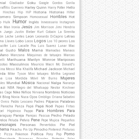
nial
Goku
Gladiador
Google
Gordos
Gorila
Harley Quinn
Hello
raffitis
Guerrero
Harry Potter
s
Historia
Historias
Hinchas
Hip HiP
Hitler
Horribles
omero Simpson
Hot
Homosexual
Humor
o
Inglés
Hulk
Innecesario
Instagram
Jesús
on Man
Ironía
Jim Morrison
Jimi Hendrix
n
Juego
Justin Bieber
Kurt Cobain
La Sirenita
Leon
Letras
ón
Leche
Lentes
Leonardo DiCaprio
Logos
Lobo
Los
ama
Llaves
Locos
Los 10 peores
ucifer
Luis Lacalle Pou
Luis Suarez
Lunar
Mac
Malos
al Gusto
Mamá
Mamadas
Manaos
Mano
Manzana
Máquinas de tatuajes
Marcas
Marihuana
Marilyn Monroe
Mariposas
elli
Masculinos
cotas
Mauricio Macri
Mc Donald's
Michael Jackson
lina
Messi
Mia Khalifa
Michael
rda
Mike Tyson
Mini tatuajes
Mirtha Legrand
Mujeres
na Lisa
Mordida
Móvil
Mr Burns
Música
Mundial
Nalga
ales
Nacional
Naranja
azi
NBA
Negro del Whatsapp
Nestor Kirchner
Nike
Niños
Nombres
Noticias
las Cage
Nirvana
el Blog
Ojos
Novia
Nuca
Ombligo
Oriana Sabatini
Pájaros
Palabras
Ovnis
Pablo Lescano
Padres
Papá Noél
Panocha
Panza
Papá
Papas Fritas
Para Hombres
Para
pel Higiénico
Pappo
Pareja
Pecho
Pelado
araguay
Parejas
Pascua
Pene
elos
Pelvis
Peluda
Pepe Mujica
Pequeños
ersonajes
Personas
Pie
Piel
Pervertidos
ierna
Pinocho
Pikachu
Pin Up
Pinterest
Pinturas
Porno
Política
z
Pizza
Pokemon
Pony
Pop
Presidente
Princesas
Pringles
Protector Solar