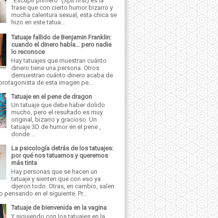
"Escupir primero" (Spit first) es la
frase que con cierto humor bizarro y
mucha calentura sexual, esta chica se
hizo en este tatua...
Tatuaje fallido de Benjamin Franklin:
cuando el dinero habla… pero nadie
lo reconoce
Hay tatuajes que muestran cuánto
dinero tiene una persona. Otros
demuestran cuánto dinero acaba de
 protagonista de esta imagen pe...
Tatuaje en el pene de dragon
Un tatuaje que debe haber dolido
mucho, pero el resultado es muy
original, bizarro y gracioso. Un
tatuaje 3D de humor en el pene ,
donde ...
La psicología detrás de los tatuajes:
por qué nos tatuamos y queremos
más tinta
Hay personas que se hacen un
tatuaje y sienten que con eso ya
dijeron todo. Otras, en cambio, salen
o pensando en el siguiente. Pr...
Tatuaje de bienvenida en la vagina
Y siguiendo con los tatuajes en la