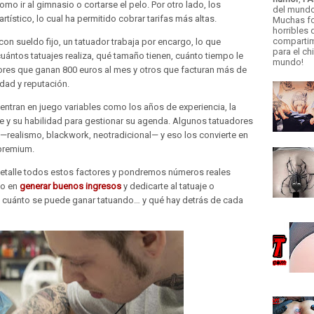
o ir al gimnasio o cortarse el pelo. Por otro lado, los
del mund
rtístico, lo cual ha permitido cobrar tarifas más altas.
Muchas fo
horribles
compartim
con sueldo fijo, un tatuador trabaja por encargo, lo que
para el ch
uántos tatuajes realiza, qué tamaño tienen, cuánto tiempo le
mundo!
dores que ganan 800 euros al mes y otros que facturan más de
dad y reputación.
entran en juego variables como los años de experiencia, la
ene y su habilidad para gestionar su agenda. Algunos tatuadores
 —realismo, blackwork, neotradicional— y eso los convierte en
 premium.
detalle todos estos factores y pondremos números reales
do en
generar buenos ingresos
y dedicarte al tatuaje o
s cuánto se puede ganar tatuando… y qué hay detrás de cada