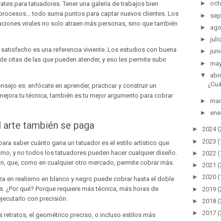
►
oct
tes para tatuadores. Tener una galería de trabajos bien
r procesos… todo suma puntos para captar nuevos clientes. Los
►
sep
caciones virales no solo atraen más personas, sino que también
►
ago
►
juli
e satisfecho es una referencia viviente. Los estudios con buena
►
juni
de citas de las que pueden atender, y eso les permite subir
►
ma
▼
abri
¿Cuá
sejo es: enfócate en aprender, practicar y construir un
 mejora tu técnica, también es tu mejor argumento para cobrar
►
mar
►
ene
el arte también se paga
►
2024
(
►
2023
(
ra saber cuánto gana un tatuador es el estilo artístico que
ismo, y no todos los tatuadores pueden hacer cualquier diseño.
►
2022
(
ión, que, como en cualquier otro mercado, permite cobrar más.
►
2021
(
►
2020
(
iza en realismo en blanco y negro puede cobrar hasta el doble
. ¿Por qué? Porque requiere más técnica, más horas de
►
2019
(
jecutarlo con precisión.
►
2018
(
►
2017
(
 retratos, el geométrico preciso, o incluso estilos más