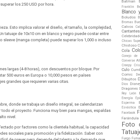
Batman
superar los 250 USD por hora.
Franklin
B
Blanco 
Boludos
B
Bromas
Bue
Calvos
Ca
eza. Esto implica valorar el diseño, el tamaño, la complejidad,
Cantantes
 Un tatuaje de 10x10 cm en blanco y negro puede costar entre
Celebridad
ipo sleeve (manga completa) puede superar los 1,000 o incluso
Chicas Sup
Chistoso
C
Col
Cola
Conejo de
Converse All
Creepy
Cri
ones largas (4-8 horas), con descuentos por bloque. Por
Culo
Cumb
Comic
De
tar 500 euros en Europa o 10,000 pesos en países
Dibujitos
es grandes que requieren varias citas.
Disne
Dios
Dragones
Rey León
Energía
Ep
Esperma
re, donde se trabaja un diseño integral, se calendarizan
Esvástica
or todo el proyecto. Funciona muy bien para mangas, espaldas
F
Facebook
to nivel.
Farándula
Foto 
ectado por factores como la clientela habitual, la capacidad
Tatuaj
redes sociales para promoción y la fidelización. Saber con
Fuego
Fuma
ifícil de prever pero depende del talento y la demanda que