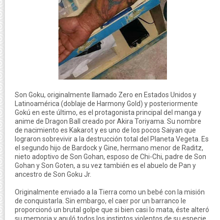
Son Goku, originalmente llamado Zero en Estados Unidos y
Latinoamérica (doblaje de Harmony Gold) y posteriormente
Gokú en este último, es el protagonista principal del manga y
anime de Dragon Ball creado por Akira Toriyama. Su nombre
de nacimiento es Kakarot y es uno de los pocos Saiyan que
lograron sobrevivir a la destrucción total del Planeta Vegeta. Es
el segundo hijo de Bardock y Gine, hermano menor de Raditz,
nieto adoptivo de Son Gohan, esposo de Chi-Chi, padre de Son
Gohan y Son Goten, a su vez también es el abuelo de Pan y
ancestro de Son Goku Jr.
Originalmente enviado a la Tierra como un bebé con la misión
de conquistarla. Sin embargo, el caer por un barranco le
proporcionó un brutal golpe que si bien casi lo mata, éste alteró
su memoria y anuló todos los instintos violentos de su especie,