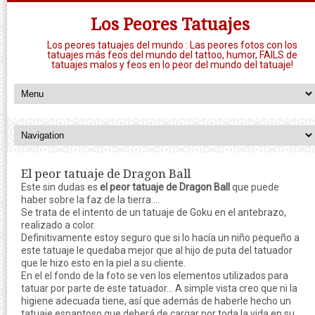
Los Peores Tatuajes
Los peores tatuajes del mundo : Las peores fotos con los
tatuajes más feos del mundo del tattoo, humor, FAILS de
tatuajes malos y feos en lo peor del mundo del tatuaje!
El peor tatuaje de Dragon Ball
Este sin dudas es
el peor tatuaje de Dragon Ball
que puede
haber sobre la faz de la tierra....
Se trata de el intento de un tatuaje de Goku en el antebrazo,
realizado a color.
Definitivamente estoy seguro que si lo hacía un niño pequeño a
este tatuaje le quedaba mejor que al hijo de puta del tatuador
que le hizo esto en la piel a su cliente.
En el el fondo de la foto se ven los elementos utilizados para
tatuar por parte de este tatuador... A simple vista creo que ni la
higiene adecuada tiene, así que además de haberle hecho un
tatuaje espantoso que deberá de cargar por toda la vida en su