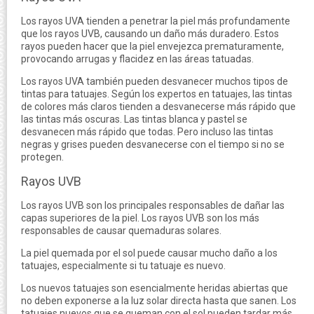
Los rayos UVA tienden a penetrar la piel más profundamente
que los rayos UVB, causando un daño más duradero. Estos
rayos pueden hacer que la piel envejezca prematuramente,
provocando arrugas y flacidez en las áreas tatuadas.
Los rayos UVA también pueden desvanecer muchos tipos de
tintas para tatuajes. Según los expertos en tatuajes, las tintas
de colores más claros tienden a desvanecerse más rápido que
las tintas más oscuras. Las tintas blanca y pastel se
desvanecen más rápido que todas. Pero incluso las tintas
negras y grises pueden desvanecerse con el tiempo si no se
protegen.
Rayos UVB
Los rayos UVB son los principales responsables de dañar las
capas superiores de la piel. Los rayos UVB son los más
responsables de causar quemaduras solares.
La piel quemada por el sol puede causar mucho daño a los
tatuajes, especialmente si tu tatuaje es nuevo.
Los nuevos tatuajes son esencialmente heridas abiertas que
no deben exponerse a la luz solar directa hasta que sanen. Los
tatuajes nuevos que se queman con el sol pueden tardar más