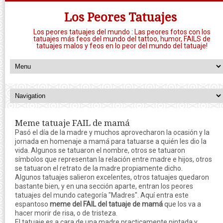
Los Peores Tatuajes
Los peores tatuajes del mundo : Las peores fotos con los
tatuajes más feos del mundo del tattoo, humor, FAILS de
tatuajes malos y feos en lo peor del mundo del tatuaje!
Meme tatuaje FAIL de mamá
Pasó el día de la madre y muchos aprovecharon la ocasión y la
jornada en homenaje a mamá para tatuarse a quién les dio la
vida. Algunos se tatuaron el nombre, otros se tatuaron
símbolos que representan la relación entre madre e hijos, otros
se tatuaron el retrato de la madre propiamente dicho.
Algunos tatuajes salieron excelentes, otros tatuajes quedaron
bastante bien, y en una sección aparte, entran los peores
tatuajes del mundo categoría "Madres". Aquí entra este
espantoso
meme del FAIL del tatuaje de mamá
que los va a
hacer morir de risa, o de tristeza.
El tatuaje es a cara de una madre practicamente pintada y