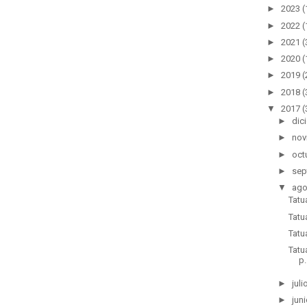
►
2023
(
►
2022
(
►
2021
(
►
2020
(
►
2019
(
►
2018
(
▼
2017
(
►
dic
►
nov
►
oct
►
sep
▼
ago
Tatu
Tatu
Tatu
Tatu
p.
►
juli
►
juni