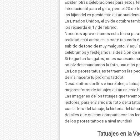
Existen otras celebraciones para estos fel
internacional para el gato, pero el 20 d
las hijas del ex presidente estadounidense 
En Estados Unidos, el 29 de octubre tambi
los recuerda el 17 de febrero.
Nosotros aprovechamos esta fecha para sub
realidad está arriba en la parte rasurada 
subido de tono de muy malgusto. Y aquí s
celebramos y festejamos la desición de e
Si te gustan los gatos, no es nacesario hac
no olvides mandarnos la foto, una más pa
En Los peores tatuajes te traemos las peo
de ir a hacerte tu próximo tattoo!
Desde tattoos bellos e increíbles, a tatu
mejores fotos de tatuajes están en este b
Las imagenes de los tatuajes que tenemo
lectores, para enviarnos tu foto de tu t
con la foto del tatuaje, la historia del ta
detalles que quieras compartir con los lec
de los peores tattoos a nivel mundial!
Tatuajes en la Va