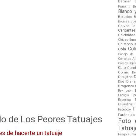
Batman
Franklin
B
Blanco 
Boludos
B
Bromas
Bue
Calvos
Ca
Cantantes
Celebridad
Chicas Sup
Chistoso
C
Col
Cola
Conejo de
Converse All
Creepy
Cri
Culo
Cumb
Comic
De
Dibujitos
Disne
Dios
Dragones
Rey León
Energía
Ep
Esperma
Esvástica
F
Facebook
Farándula
 de Los Peores Tatuajes
Foto 
Tatuaj
s de hacerte un tatuaje
Fuego
Fuma