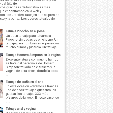
o del
tatuaje
!
tos graciosas de los tatuajes más
 que encontramos en la web y
os con ustedes, tatuajes que se prestan
iste y la burla... Los peores tatuajes del
Tatuaje Pinocho en el pene
Un buen tatuaje para tatuarse a
Pinocho sin dudas es en el pene! Un
tatuaje para hombres en el pene con
mucho humor y picardía, un tatuaje ...
Tatuaje Homero Simpson en la vagina
Excelente tatuaje con mucho humor,
se trata del personaje de Homero
Simpson tatuado en el trasero y la
vagina de esta chica, donde la boca
...
Tatuaje de araña en el ano
En esta ocasión volvemos a traerles
uno de esos tatuajes que tanto les
gustan, los tatuajes XXX más
bizarros de la web. En este caso, se
tr...
Tatuaje anal y vaginal