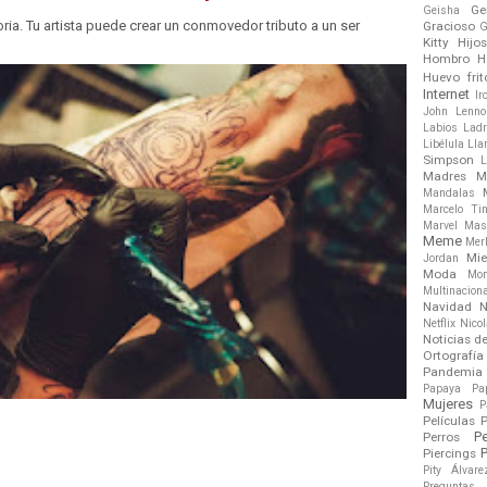
Ge
Geisha
oria. Tu artista puede crear un conmovedor tributo a un ser
Gracioso
G
Kitty
Hijo
Hombro
H
Huevo frit
Internet
Ir
John Lenno
Labios
Ladr
Libélula
Ll
Simpson
L
Madres
M
Mandalas
Marcelo Tin
Marvel
Mas
Meme
Mer
Mie
Jordan
Moda
Mo
Multinacion
Navidad
N
Netflix
Nico
Noticias d
Ortografía
Pandemia
Papaya
Pa
Mujeres
P
Películas
P
P
Perros
P
Piercings
Pity Álvare
Preguntas