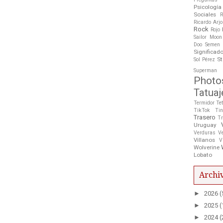
Psicología
Sociales
R
Ricardo Arj
Rock
Rojo
Sailor Moon
Doo
Semen
Significad
St
Sol Pérez
Superman
Photo
Tatuaj
Termidor
Te
TikTok
Tin
Trasero
Tr
Uruguay
Verduras
V
Villanos
V
Wolverine
Lobato
Archiv
►
2026
(
►
2025
(
►
2024
(