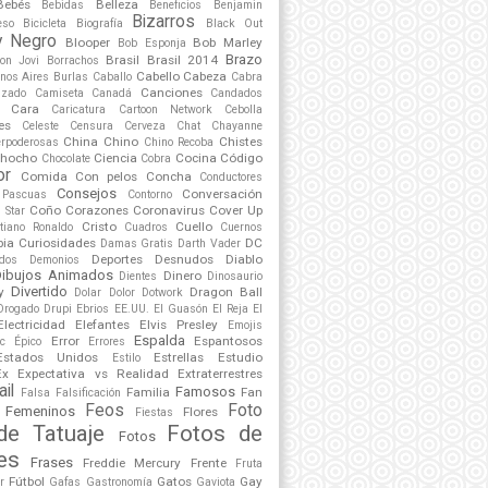
Bebés
Belleza
Bebidas
Beneficios
Benjamin
Bizarros
eso
Bicicleta
Biografía
Black Out
y Negro
Blooper
Bob Marley
Bob Esponja
Brazo
Brasil
Brasil 2014
on Jovi
Borrachos
Cabello
Cabeza
nos Aires
Burlas
Caballo
Cabra
Canciones
lzado
Camiseta
Canadá
Candados
Cara
Caricatura
Cartoon Network
Cebolla
es
Celeste
Censura
Cerveza
Chat
Chayanne
China
Chino
Chistes
erpoderosas
Chino Recoba
hocho
Ciencia
Cocina
Código
Chocolate
Cobra
or
Comida
Con pelos
Concha
Conductores
Consejos
Conversación
 Pascuas
Contorno
Coño
Corazones
Coronavirus
Cover Up
 Star
Cristo
Cuello
stiano Ronaldo
Cuadros
Cuernos
ia
Curiosidades
DC
Damas Gratis
Darth Vader
Deportes
Desnudos
Diablo
dos
Demonios
Dibujos Animados
Dinero
Dientes
Dinosaurio
Divertido
y
Dragon Ball
Dolar
Dolor
Dotwork
Drogado
Drupi
Ebrios
EE.UU.
El Guasón
El Reja
El
Electricidad
Elefantes
Elvis Presley
Emojis
Espalda
Error
Espantosos
ic
Épico
Errores
Estados Unidos
Estrellas
Estudio
Estilo
Ex
Expectativa vs Realidad
Extraterrestres
ail
Famosos
Familia
Fan
Falsa
Falsificación
Feos
Foto
Femeninos
Flores
Fiestas
de Tatuaje
Fotos de
Fotos
es
Frases
Freddie Mercury
Frente
Fruta
Fútbol
Gatos
Gay
r
Gafas
Gastronomía
Gaviota