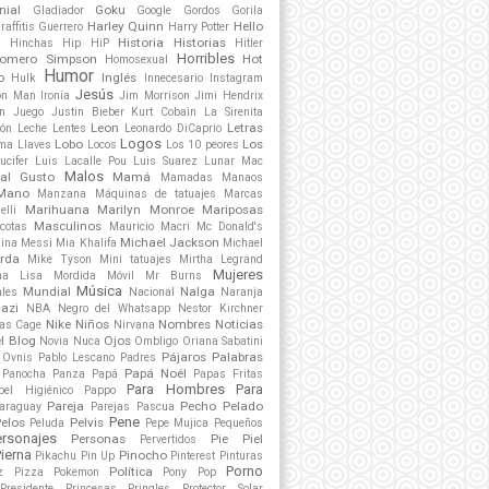
nial
Goku
Gladiador
Google
Gordos
Gorila
Harley Quinn
Hello
raffitis
Guerrero
Harry Potter
s
Historia
Historias
Hinchas
Hip HiP
Hitler
Horribles
omero Simpson
Hot
Homosexual
Humor
o
Inglés
Hulk
Innecesario
Instagram
Jesús
on Man
Ironía
Jim Morrison
Jimi Hendrix
n
Juego
Justin Bieber
Kurt Cobain
La Sirenita
Leon
Letras
ón
Leche
Lentes
Leonardo DiCaprio
Logos
Lobo
Los
ama
Llaves
Locos
Los 10 peores
ucifer
Luis Lacalle Pou
Luis Suarez
Lunar
Mac
Malos
al Gusto
Mamá
Mamadas
Manaos
Mano
Manzana
Máquinas de tatuajes
Marcas
Marihuana
Marilyn Monroe
Mariposas
elli
Masculinos
cotas
Mauricio Macri
Mc Donald's
Michael Jackson
lina
Messi
Mia Khalifa
Michael
rda
Mike Tyson
Mini tatuajes
Mirtha Legrand
Mujeres
na Lisa
Mordida
Móvil
Mr Burns
Música
Mundial
Nalga
ales
Nacional
Naranja
azi
NBA
Negro del Whatsapp
Nestor Kirchner
Nike
Niños
Nombres
Noticias
las Cage
Nirvana
el Blog
Ojos
Novia
Nuca
Ombligo
Oriana Sabatini
Pájaros
Palabras
Ovnis
Pablo Lescano
Padres
Papá Noél
Panocha
Panza
Papá
Papas Fritas
Para Hombres
Para
pel Higiénico
Pappo
Pareja
Pecho
Pelado
araguay
Parejas
Pascua
Pene
elos
Pelvis
Peluda
Pepe Mujica
Pequeños
ersonajes
Personas
Pie
Piel
Pervertidos
ierna
Pinocho
Pikachu
Pin Up
Pinterest
Pinturas
Porno
Política
z
Pizza
Pokemon
Pony
Pop
Presidente
Princesas
Pringles
Protector Solar