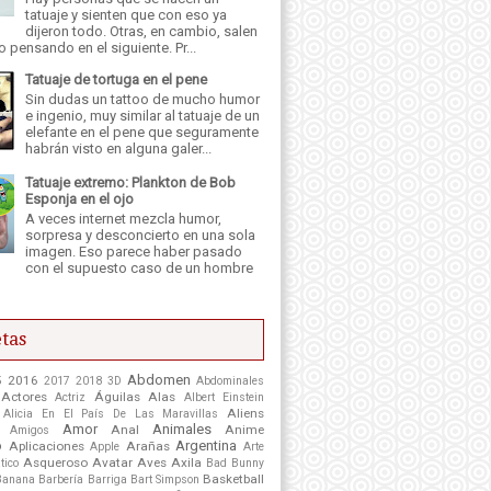
tatuaje y sienten que con eso ya
dijeron todo. Otras, en cambio, salen
o pensando en el siguiente. Pr...
Tatuaje de tortuga en el pene
Sin dudas un tattoo de mucho humor
e ingenio, muy similar al tatuaje de un
elefante en el pene que seguramente
habrán visto en alguna galer...
Tatuaje extremo: Plankton de Bob
Esponja en el ojo
A veces internet mezcla humor,
sorpresa y desconcierto en una sola
imagen. Eso parece haber pasado
con el supuesto caso de un hombre
tas
Abdomen
5
2016
2017
2018
3D
Abdominales
Actores
Águilas
Alas
Actriz
Albert Einstein
Aliens
Alicia En El País De Las Maravillas
Amor
Animales
Anal
Anime
Amigos
o
Argentina
Aplicaciones
Arañas
Apple
Arte
Asqueroso
Avatar
Aves
Axila
tico
Bad Bunny
Basketball
Banana
Barbería
Barriga
Bart Simpson