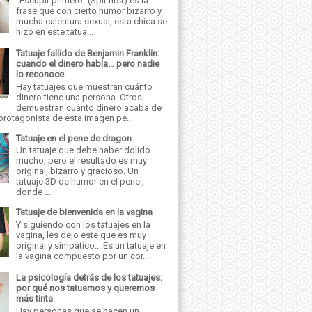
"Escupir primero" (Spit first) es la
frase que con cierto humor bizarro y
mucha calentura sexual, esta chica se
hizo en este tatua...
Tatuaje fallido de Benjamin Franklin:
cuando el dinero habla… pero nadie
lo reconoce
Hay tatuajes que muestran cuánto
dinero tiene una persona. Otros
demuestran cuánto dinero acaba de
 protagonista de esta imagen pe...
Tatuaje en el pene de dragon
Un tatuaje que debe haber dolido
mucho, pero el resultado es muy
original, bizarro y gracioso. Un
tatuaje 3D de humor en el pene ,
donde ...
Tatuaje de bienvenida en la vagina
Y siguiendo con los tatuajes en la
vagina, les dejo este que es muy
original y simpático... Es un tatuaje en
la vagina compuesto por un cor...
La psicología detrás de los tatuajes:
por qué nos tatuamos y queremos
más tinta
Hay personas que se hacen un