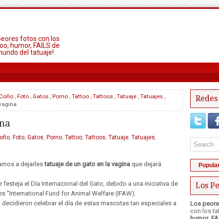
peores fotos con los
oo, humor, FAILS de
mundo del tatuaje!
Coño
,
Foto
,
Gatos
,
Porno
,
Tattoo
,
Tattoos
,
Tatuaje
,
Tatuajes
,
Redes 
 vagina
ina
oño
,
Foto
,
Gatos
,
Porno
,
Tattoo
,
Tattoos
,
Tatuaje
,
Tatuajes
,
hamos a dejarles
tatuaje de un gato en la vagina
que dejará
Popula
festeja el Día Internacional del Gato, debido a una iniciativa de
Los Pe
s “International Fund for Animal Welfare (IFAW).
 decidieron celebrar el día de estas mascotas tan especiales a
Los peore
con los t
humor
,
FA