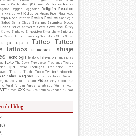
Queen
Raros
Redes
Puntos Cardenales
QR
Rap
Religión
Retratos
egalos
Reggae
Reggaeton
Ridículos
Risas
ona
Ricardo Fort
River Plate
Robo
Rostro
Rostros
Ropa
Ropa Interior
Sacrilegio
Salud
Satanas
Satanico
Santa Claus
Scooby
Sexy
Senos
Sexo
Sexo oral
Series
Serpiente
o
Simpático
Signos
Simbolos
Smartphone
Smithers
ar Wars
Stephen Hawking
Steve Jobs
Stitch
Suiza
Tattoo
Tattoo
Tanga
Tapado
s
Tattoos
Tatuaje
Tatuadores
es
Tecnología
Televisión
Teléfono
Tendencias
Texto
The Joker
Tigres
tas
The Doors
Tiburones
Tips
Torso
Tortugas
der
Traducción
Trap
Tribales
Twitter
Unicornio
avesti
Trucha
Tupac
Vaginales
Vaginas
Varios
Ventajas
Verano
Video
ergonzoso
Vestido
Vestir
Viky Xipolitakis
Virus
ino
Viral
Virgen
Whatsapp
Winnie Pooh
WTF
XXX
Zulma
X-Men
Youtube
Zodíaco
Zombie
o del blog
5)
10)
2)