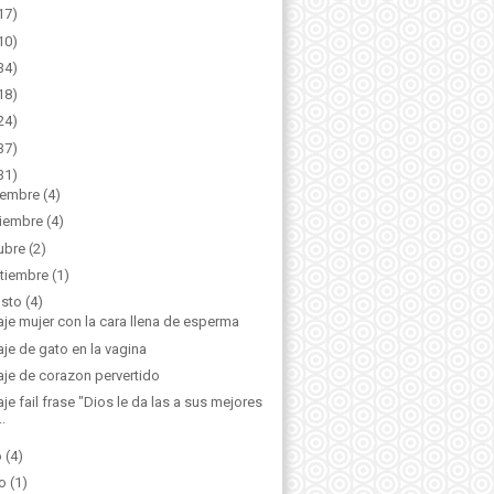
17)
10)
34)
18)
24)
37)
31)
iembre
(4)
iembre
(4)
ubre
(2)
tiembre
(1)
sto
(4)
aje mujer con la cara llena de esperma
aje de gato en la vagina
aje de corazon pervertido
aje fail frase "Dios le da las a sus mejores
..
o
(4)
o
(1)