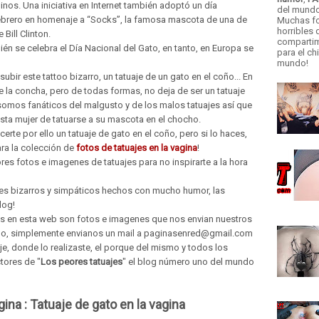
inos. Una iniciativa en Internet también adoptó un día
del mund
e febrero en homenaje a “Socks”, la famosa mascota de una de
Muchas fo
horribles
Bill Clinton.
compartim
én se celebra el Día Nacional del Gato, en tanto, en Europa se
para el ch
mundo!
ir este tattoo bizarro, un tatuaje de un gato en el coño... En
de la concha, pero de todas formas, no deja de ser un tatuaje
omos fanáticos del malgusto y de los malos tatuajes así que
sta mujer de tatuarse a su mascota en el chocho.
erte por ello un tatuaje de gato en el coño, pero si lo haces,
ra la colección de
fotos de tatuajes en la vagina
!
res fotos e imagenes de tatuajes para no inspirarte a la hora
ajes bizarros y simpáticos hechos con mucho humor, las
log!
s en esta web son fotos e imagenes que nos envian nuestros
attoo, simplemente envianos un mail a paginasenred@gmail.com
tuaje, donde lo realizaste, el porque del mismo y todos los
tores de "
Los peores tatuajes
" el blog número uno del mundo
gina :
Tatuaje de gato en la vagina