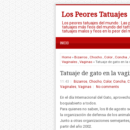
Los Peores Tatuajes
Los peores tatuajes del mundo : Las 
tatuajes más feos del mundo del tatt
tatuajes malos y feos en lo peor del 
INICIO
Home
»
Bizarros
,
Chocho
,
Color
,
Concha
,
Vaginales
,
Vaginas
» Tatuaje de gato en la
Tatuaje de gato en la vag
11:43
Bizarros
,
Chocho
,
Color
,
Concha
,
C
Vaginales
,
Vaginas
No comments
En el día Internacional del Gato, aprovec
boquiabierto a todos.
Para quienes no saben, los 8 de agosto se 
la organización de defensa de los animale
Junto a otras organizaciones semejantes,
partir del año 2002.