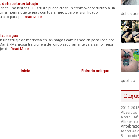
s de hacerte un tatuaje
ienen una historia. Tu artista puede crear un conmovedor tributo a un
roma interna que tengas con tus amigos, pero el significado
del estudi
uisito para p…
Read More
 las nalgas
on un tatuaje de mariposa en las nalgas caminando en poca ropa por
e Maná - Mariposa traicionera de fondo seguramente va a ser lo mejor
jer d…
Read More
Inicio
Entrada antigua →
que hab...
Etique
2014
201
Absurdos
Alcohol
Alf
Alimentos
Antebraz
Asador
Asia
Baloncesto