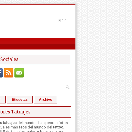
INICIO
Sociales
r
Etiquetas
Archivo
ores Tatuajes
s tatuajes
del mundo : Las peores fotos
atuajes más feos del mundo del
tattoo
,
ILS
de tatuajes malos y feos en lo peor